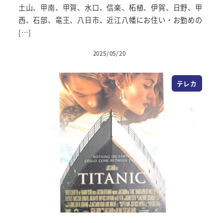
土山、甲南、甲賀、水口、信楽、柘植、伊賀、日野、甲
西、石部、竜王、八日市、近江八幡にお住い・お勤めの
[…]
2025/05/20
投稿日
テレカ