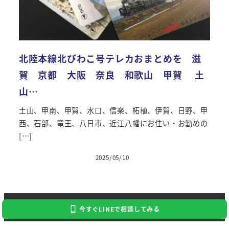
北陸本線北びわこ号テレカおまとめを 滋
賀 京都 大阪 奈良 和歌山 甲賀 土
山…
土山、甲南、甲賀、水口、信楽、柘植、伊賀、日野、甲
西、石部、竜王、八日市、近江八幡にお住い・お勤めの
[…]
2025/05/10
投稿日
Copyright 2024 Kaitori Daikichi
今すぐLINEで相談してみる