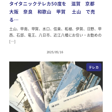
タイタニックテレカ50度を 滋賀 京都
大阪 奈良 和歌山 甲賀 土山 で売
る…
土山、甲南、甲賀、水口、信楽、柘植、伊賀、日野、甲
西、石部、竜王、八日市、近江八幡にお住い・お勤めの
[…]
2025/05/16
投稿日
テレカ