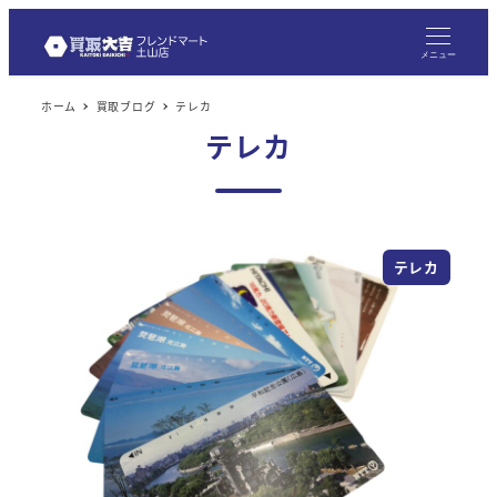
メ
イ
メニュー
ン
ホーム
買取ブログ
テレカ
コ
テレカ
ン
テ
ン
ツ
テレカ
へ
移
動