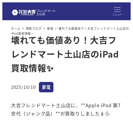
メ
イ
メニュー
ン
ホーム
買取ブログ
家電
壊れても価値あり！大吉フレンドマート土山店の
コ
iPad買取情報✨
壊れても価値あり！大吉フ
ン
テ
レンドマート土山店のiPad
ン
ツ
買取情報✨
へ
移
カテゴリー
2025/10/10
家電
動
投稿日
大吉フレンドマート土山店に、**Apple iPad 第7
世代（ジャンク品）**が買取りしました📱💦