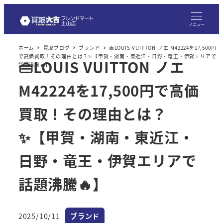
メ
イ
メニュー
ン
ホーム
買取ブログ
ブランド
👜LOUIS VUITTON ノエ M42224を17,500円
コ
で高価買取！その理由とは？✨【甲賀・湖南・東近江・日野・竜王・伊賀エリアで
👜LOUIS VUITTON ノエ
ン
話題沸騰🔥】
テ
M42224を17,500円で高価
ン
ツ
買取！その理由とは？
へ
✨【甲賀・湖南・東近江・
移
動
日野・竜王・伊賀エリアで
話題沸騰🔥】
カテゴリー
2025/10/11
ブランド
投稿日