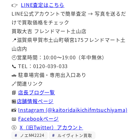
👉
LINE査定はこちら
LINE公式アカウントで簡単査定 → 写真を送るだ
けで買取価格をチェック
買取大吉 フレンドマート土山店
📍滋賀県甲賀市土山町頓宮175フレンドマート土
山店内
🕙営業時間：10:00〜19:00（年中無休）
📞 TEL：0120-039-033
🚗 駐車場完備・専用出入口あり
🔗関連リンク
📘
店長ブログ一覧
🏪
店舗情報ページ
📸
Instagram (@kaitoridaikichifmtsuchiyama)
📖
Facebookページ
Ⓧ
X（旧Twitter）アカウント
ノエM42224
ルイヴィトン買取