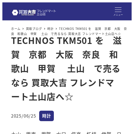
メ
イ
メニュー
ン
ホーム
買取ブログ
時計
TECHNOS TKM501 を 滋賀 京都 大阪 奈
コ
良 和歌山 甲賀 土山 で売るなら 買取大吉 フレンドマート土山店へ☆
TECHNOS TKM501 を 滋
ン
テ
賀 京都 大阪 奈良 和
ン
ツ
歌山 甲賀 土山 で売る
へ
なら 買取大吉 フレンドマ
移
動
ート土山店へ☆
カテゴリー
2025/06/25
時計
投稿日
土山、甲南、甲賀、水口、信楽、柘植、伊賀、日