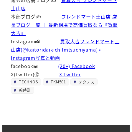
過去の店舗ブログ✍
買取大吉 フレンドマート
土山店
本部ブログ✍
フレンドマート土山店 店
長ブログ一覧 ｜ 最新相場で高価買取なら『買取
大吉』
Instagram📸
買取大吉フレンドマート土
山店(@kaitoridaikichifmtsuchiyama) •
Instagram写真と動画
facebook📖
(20+) Facebook
X(Twitter)Ⓧ
X Twitter
TECHNOS
TKM501
テクノス
腕時計