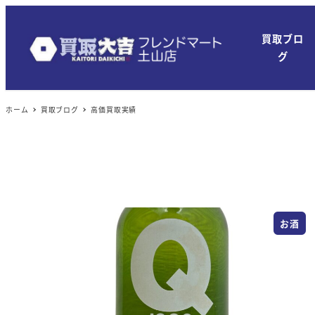
メ
イ
買取ブロ
ン
グ
コ
ン
ホーム
買取ブログ
高価買取実績
テ
ン
ツ
へ
移
動
お酒