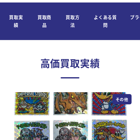
買取実
買取商
買取方
よくある質
プラ
績
品
法
問
高価買取実績
その他