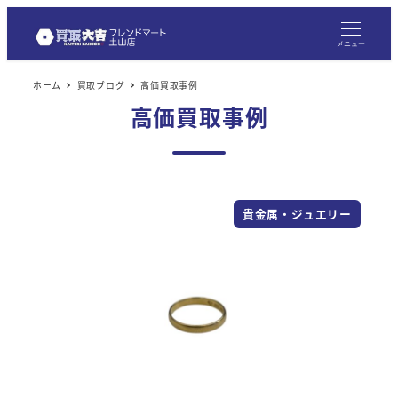
メ
イ
メニュー
ン
ホーム
買取ブログ
高価買取事例
コ
高価買取事例
ン
テ
ン
ツ
貴金属・ジュエリー
へ
移
動