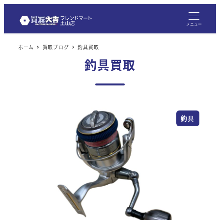
メ
イ
メニュー
ン
ホーム
買取ブログ
釣具買取
コ
釣具買取
ン
テ
ン
ツ
釣具
へ
移
動