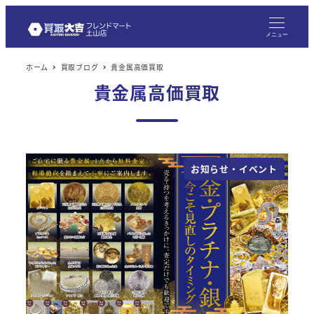
メ
イ
メニュー
ン
ホーム
買取ブログ
貴金属高価買取
コ
貴金属高価買取
ン
テ
ン
ツ
お知らせ・イベント
へ
移
動