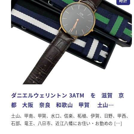
時計
ダニエルウェリントン 3ATM を 滋賀 京
都 大阪 奈良 和歌山 甲賀 土山…
土山、甲南、甲賀、水口、信楽、柘植、伊賀、日野、甲西、
石部、竜王、八日市、近江八幡にお住い・お勤めの […]