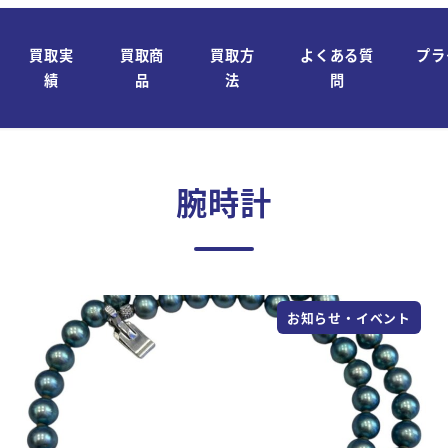
買取実
買取商
買取方
よくある質
プラ
績
品
法
問
腕時計
お知らせ・イベント