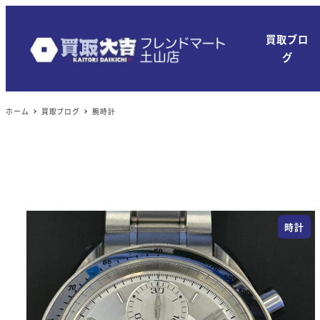
メ
イ
買取ブロ
ン
グ
コ
ン
ホーム
買取ブログ
腕時計
テ
ン
ツ
へ
移
動
時計