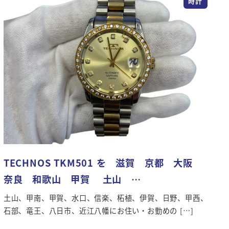
時計
TECHNOS TKM501 を 滋賀 京都 大阪
奈良 和歌山 甲賀 土山 …
土山、甲南、甲賀、水口、信楽、柘植、伊賀、日野、甲西、
石部、竜王、八日市、近江八幡にお住い・お勤めの […]