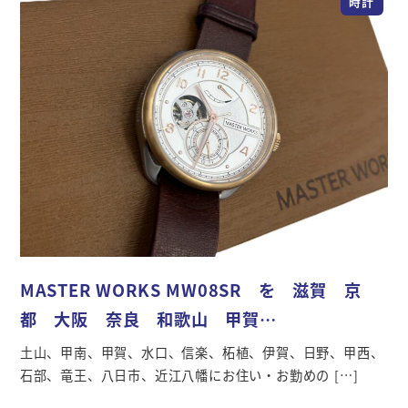
時計
MASTER WORKS MW08SR を 滋賀 京
都 大阪 奈良 和歌山 甲賀…
土山、甲南、甲賀、水口、信楽、柘植、伊賀、日野、甲西、
石部、竜王、八日市、近江八幡にお住い・お勤めの […]