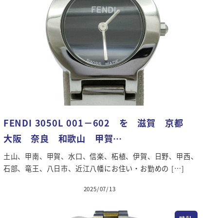
FENDI 3050L 001－602 を 滋賀 京都
大阪 奈良 和歌山 甲賀…
土山、甲南、甲賀、水口、信楽、柘植、伊賀、日野、甲西、
石部、竜王、八日市、近江八幡にお住い・お勤めの […]
2025/07/13
投稿日