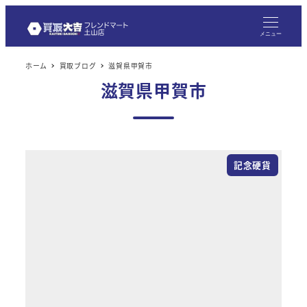
メ
イ
メニュー
ン
ホーム
買取ブログ
滋賀県甲賀市
コ
滋賀県甲賀市
ン
テ
ン
ツ
記念硬貨
へ
移
動