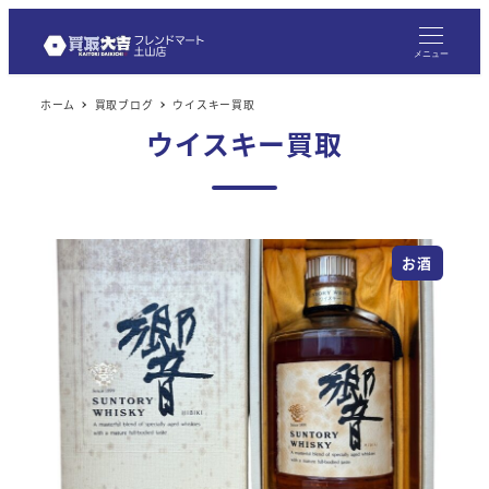
メ
イ
メニュー
ン
ホーム
買取ブログ
ウイスキー買取
コ
ウイスキー買取
ン
テ
ン
ツ
お酒
へ
移
動