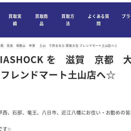
買取実
買取商
買取方
よくある質
プラ
績
品
法
問
 滋賀 京都 大阪 奈良 和歌山 甲賀 土山 で売るなら 買取大吉 フレンドマート土山店へ☆
 30石 DIASHOCK を 滋
 フレンドマート土山店へ☆
甲西、石部、竜王、八日市、近江八幡にお住い・お勤めの皆
です✨