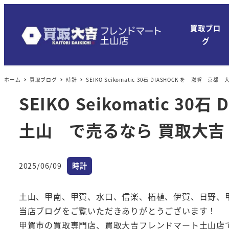
メ
イ
買取ブロ
ン
グ
コ
ン
ホーム
買取ブログ
時計
SEIKO Seikomatic 30石 DIASHOCK を
テ
ン
SEIKO Seikomatic
ツ
土山 で売るなら 買取大吉
へ
移
動
カテゴリー
2025/06/09
時計
投稿日
土山、甲南、甲賀、水口、信楽、柘植、伊賀、日野、
当店ブログをご覧いただきありがとうございます！
甲賀市の買取専門店、買取大吉フレンドマート土山店