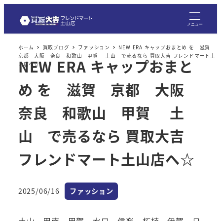
メ
イ
メニュー
ン
ホーム
買取ブログ
ファッション
NEW ERA キャップおまとめ を 滋賀
コ
京都 大阪 奈良 和歌山 甲賀 土山 で売るなら 買取大吉 フレンドマート土
NEW ERA キャップおまと
ン
山店へ☆
テ
め を 滋賀 京都 大阪
ン
ツ
奈良 和歌山 甲賀 土
へ
山 で売るなら 買取大吉
移
動
フレンドマート土山店へ☆
カテゴリー
2025/06/16
ファッション
投稿日
土山、甲南、甲賀、水口、信楽、柘植、伊賀、日