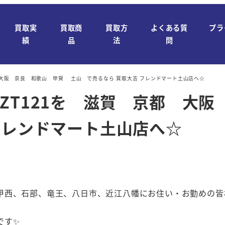
買取実
買取商
買取方
よくある質
プラ
績
品
法
問
 京都 大阪 奈良 和歌山 甲賀 土山 で売るなら 買取大吉 フレンドマート土山店へ☆
バー EZT121を 滋賀 京都 
フレンドマート土山店へ☆
甲西、石部、竜王、八日市、近江八幡にお住い・お勤めの皆
です✨