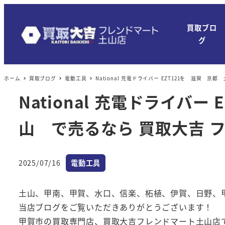
メ
イ
買取ブロ
ン
グ
コ
ン
ホーム
買取ブログ
電動工具
National 充電ドライバー EZT121を 滋賀
テ
ン
National 充電ドライ
ツ
山 で売るなら 買取大吉 
へ
移
動
カテゴリー
2025/07/16
電動工具
投稿日
土山、甲南、甲賀、水口、信楽、柘植、伊賀、日野、
当店ブログをご覧いただきありがとうございます！
甲賀市の買取専門店、買取大吉フレンドマート土山店