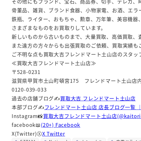
その他にもブランド、宝石、商品券、切手、テレカ、
骨董品、雑貨、ブランド食器、小物家電、お酒、エラ
鉄瓶、ライター、おもちゃ、勲章、万年筆、美容機器
さまざまなものをお買取りしています。
新しいものから古いものまで、大量買取、高価買取、
また遠方の方々からも出張買取のご依頼、買取実績もご
ご不明な点も買取大吉フレンドマート土山店のスタッ
≪買取大吉フレンドマート土山店≫
〒528-0231
滋賀県甲賀市土山町頓宮175 フレンドマート土山店
0120-039-033
過去の店舗ブログ✍
買取大吉 フレンドマート土山店
本部ブログ✍
フレンドマート土山店 店長ブログ一覧 
Instagram📸
買取大吉フレンドマート土山店(@kaitoridaik
facebook📖
(20+) Facebook
X(Twitter)Ⓧ
X Twitter