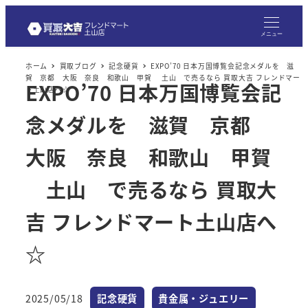
メ
イ
メニュー
ン
ホーム
買取ブログ
記念硬貨
EXPO’70 日本万国博覧会記念メダルを 滋
コ
賀 京都 大阪 奈良 和歌山 甲賀 土山 で売るなら 買取大吉 フレンドマー
EXPO’70 日本万国博覧会記
ン
ト土山店へ☆
テ
念メダルを 滋賀 京都
ン
ツ
大阪 奈良 和歌山 甲賀
へ
土山 で売るなら 買取大
移
動
吉 フレンドマート土山店へ
☆
カテゴリー
カテゴリー
2025/05/18
記念硬貨
貴金属・ジュエリー
投稿日