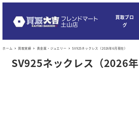
メ
イ
買取ブロ
ン
グ
コ
ン
ホーム
買取実績
貴金属・ジュエリー
SV925ネックレス（2026年6月現在）
テ
ン
SV925ネックレス（2026
ツ
へ
移
動