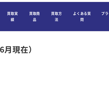
買取実
買取商
買取方
よくある質
プラ
績
品
法
問
年6月現在）