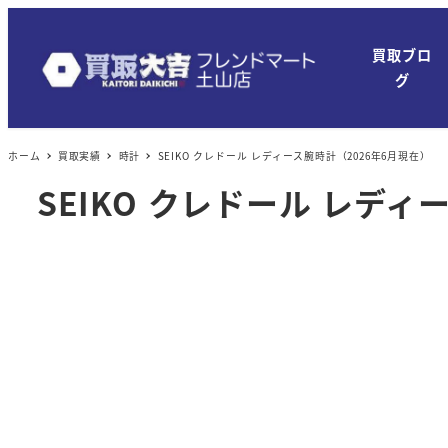
メ
イ
買取ブロ
ン
グ
コ
ン
ホーム
買取実績
時計
SEIKO クレドール レディース腕時計（2026年6月現在）
テ
ン
SEIKO クレドール レディ
ツ
へ
移
動