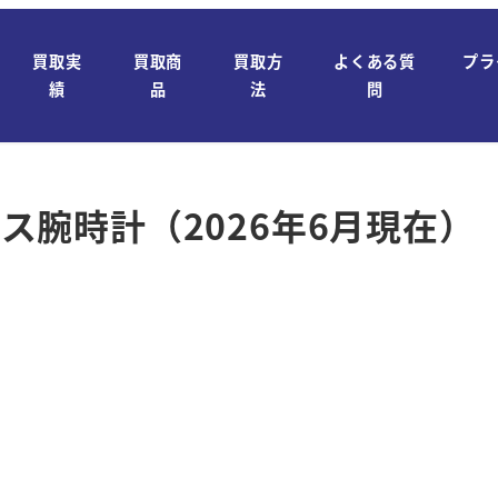
買取実
買取商
買取方
よくある質
プラ
績
品
法
問
ース腕時計（2026年6月現在）