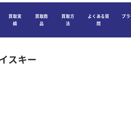
買取実
買取商
買取方
よくある質
プラ
績
品
法
問
 ウイスキー