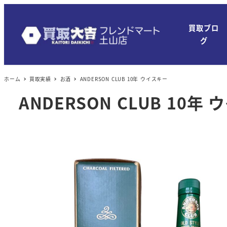
メ
イ
買取ブロ
ン
グ
コ
ン
ホーム
買取実績
お酒
ANDERSON CLUB 10年 ウイスキー
テ
ン
ANDERSON CLUB 10年
ツ
へ
移
動