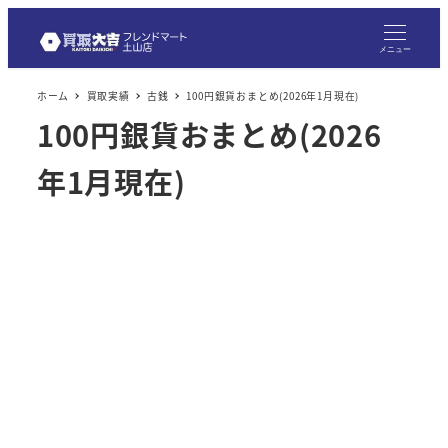
メ
イ
メニュー
ン
ホーム
買取実績
古銭
100円銀貨おまとめ(2026年1月現在)
コ
100円銀貨おまとめ(2026
ン
テ
年1月現在)
ン
ツ
へ
移
動