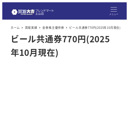
メ
イ
メニュー
ン
ホーム
買取実績
金券株主優待券
ビール共通券770円(2025年10月現在)
コ
ビール共通券770円(2025
ン
テ
年10月現在)
ン
ツ
へ
移
動