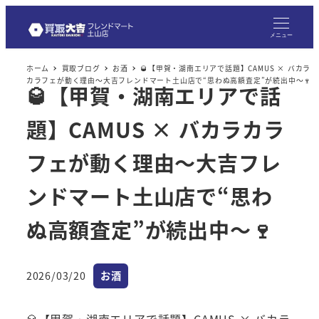
メ
イ
メニュー
ン
ホーム
買取ブログ
お酒
🥃【甲賀・湖南エリアで話題】CAMUS × バカラ
コ
カラフェが動く理由～大吉フレンドマート土山店で“思わぬ高額査定”が続出中～🍷
🥃【甲賀・湖南エリアで話
ン
テ
題】CAMUS × バカラカラ
ン
ツ
フェが動く理由～大吉フレ
へ
ンドマート土山店で“思わ
移
動
ぬ高額査定”が続出中～🍷
カテゴリー
2026/03/20
お酒
投稿日
🥃【甲賀・湖南エリアで話題】CAMUS × バカラ