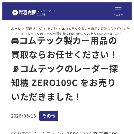
メ
イ
メニュー
ン
ホーム
買取ブログ
その他
🚘コムテック製カー用品の買取ならお任せくだ
コ
さい！📡コムテックのレーダー探知機 ZERO109C をお売りいただきました！
🚘コムテック製カー用品の
ン
テ
買取ならお任せください！
ン
ツ
📡コムテックのレーダー探
へ
知機 ZERO109C をお売り
移
動
いただきました！
カテゴリー
2026/06/18
その他
投稿日
COMTEC（コムテック）ZERO109C 高感度GPS