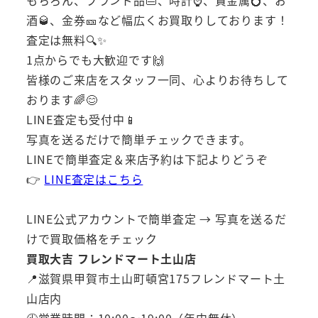
もちろん、ブランド品👜、時計⌚、貴金属💍、お
酒🥃、金券🎫など幅広くお買取りしております！
査定は無料🔍✨
1点からでも大歓迎です🙌
皆様のご来店をスタッフ一同、心よりお待ちして
おります🌈😊
LINE査定も受付中📱
写真を送るだけで簡単チェックできます。
LINEで簡単査定＆来店予約は下記よりどうぞ
👉
LINE査定はこちら
LINE公式アカウントで簡単査定 → 写真を送るだ
けで買取価格をチェック
買取大吉 フレンドマート土山店
📍滋賀県甲賀市土山町頓宮175フレンドマート土
山店内