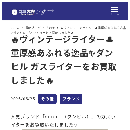
メ
イ
メニュー
ン
ホーム
買取ブログ
その他
🔥ヴィンテージライター🎩重厚感あふれる逸品
コ
✨ダンヒル ガスライターをお買取しました🔥
🔥ヴィンテージライター🎩
ン
テ
重厚感あふれる逸品✨ダン
ン
ツ
ヒル ガスライターをお買取
へ
しました🔥
移
動
カテゴリー
カテゴリー
2026/06/25
その他
ブランド
投稿日
人気ブランド「dunhill（ダンヒル）」のガスラ
イターをお買取いたしました✨