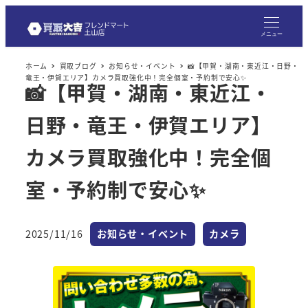
メ
イ
メニュー
ン
ホーム
買取ブログ
お知らせ・イベント
📸【甲賀・湖南・東近江・日野・
コ
竜王・伊賀エリア】カメラ買取強化中！完全個室・予約制で安心✨
📸【甲賀・湖南・東近江・
ン
テ
日野・竜王・伊賀エリア】
ン
ツ
カメラ買取強化中！完全個
へ
室・予約制で安心✨
移
動
カテゴリー
カテゴリー
2025/11/16
お知らせ・イベント
カメラ
投稿日