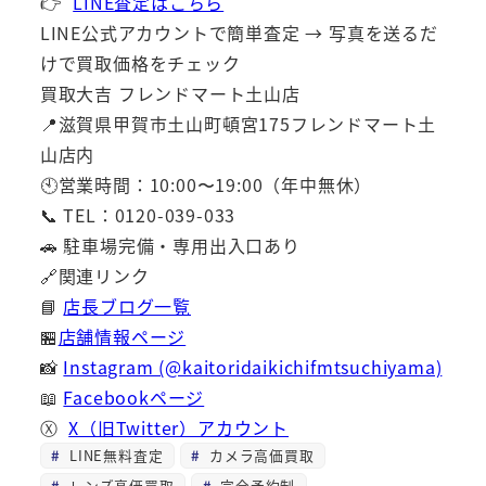
👉
LINE査定はこちら
LINE公式アカウントで簡単査定 → 写真を送るだ
けで買取価格をチェック
買取大吉 フレンドマート土山店
📍滋賀県甲賀市土山町頓宮175フレンドマート土
山店内
🕙営業時間：10:00〜19:00（年中無休）
📞 TEL：0120-039-033
🚗 駐車場完備・専用出入口あり
🔗関連リンク
📘
店長ブログ一覧
🏪
店舗情報ページ
📸
Instagram (@kaitoridaikichifmtsuchiyama)
📖
Facebookページ
Ⓧ
X（旧Twitter）アカウント
LINE無料査定
カメラ高価買取
レンズ高価買取
完全予約制