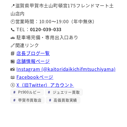
📍滋賀県甲賀市土山町頓宮175フレンドマート土
山店内
🕙営業時間：10:00〜19:00（年中無休）
📞 TEL：
0120-039-033
🚗 駐車場完備・専用出入口あり
🔗関連リンク
📘
店長ブログ一覧
🏪
店舗情報ページ
📸
Instagram (@kaitoridaikichifmtsuchiyama)
📖
Facebookページ
Ⓧ
X（旧Twitter）アカウント
Pt900ルビー
ジュエリー買取
甲賀市買取店
高価買取実績