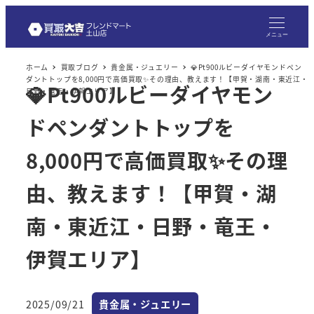
メ
イ
メニュー
ン
ホーム
買取ブログ
貴金属・ジュエリー
💎Pt900ルビーダイヤモンドペン
コ
ダントトップを8,000円で高価買取✨その理由、教えます！【甲賀・湖南・東近江・
💎Pt900ルビーダイヤモン
ン
日野・竜王・伊賀エリア】
テ
ドペンダントトップを
ン
ツ
8,000円で高価買取✨その理
へ
由、教えます！【甲賀・湖
移
動
南・東近江・日野・竜王・
伊賀エリア】
カテゴリー
2025/09/21
貴金属・ジュエリー
投稿日