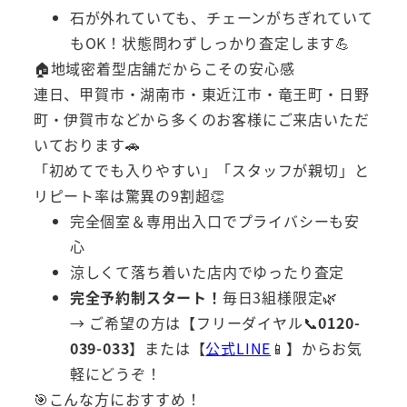
石が外れていても、チェーンがちぎれていて
もOK！状態問わずしっかり査定します💪
🏠地域密着型店舗だからこその安心感
連日、甲賀市・湖南市・東近江市・竜王町・日野
町・伊賀市などから多くのお客様にご来店いただ
いております🚗
「初めてでも入りやすい」「スタッフが親切」と
リピート率は驚異の9割超👏
完全個室＆専用出入口でプライバシーも安
心
涼しくて落ち着いた店内でゆったり査定
完全予約制スタート！
毎日3組様限定🌿
→ ご希望の方は【フリーダイヤル📞
0120-
039-033
】または【
公式LINE
📱】からお気
軽にどうぞ！
🎯こんな方におすすめ！