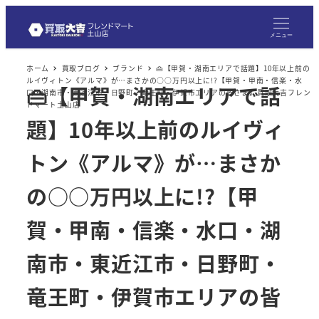
メ
イ
メニュー
ン
ホーム
買取ブログ
ブランド
👜【甲賀・湖南エリアで話題】10年以上前の
コ
ルイヴィトン《アルマ》が…まさかの○○万円以上に!?【甲賀・甲南・信楽・水
👜【甲賀・湖南エリアで話
ン
口・湖南市・東近江市・日野町・竜王町・伊賀市エリアの皆さま】買取大吉フレン
ドマート土山店
テ
題】10年以上前のルイヴィ
ン
ツ
トン《アルマ》が…まさか
へ
の○○万円以上に!?【甲
移
動
賀・甲南・信楽・水口・湖
南市・東近江市・日野町・
竜王町・伊賀市エリアの皆