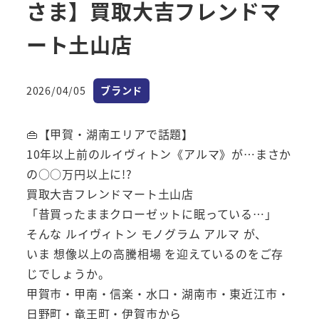
さま】買取大吉フレンドマ
ート土山店
カテゴリー
2026/04/05
ブランド
投稿日
👜【甲賀・湖南エリアで話題】
10年以上前のルイヴィトン《アルマ》が…まさか
の○○万円以上に!?
買取大吉フレンドマート土山店
「昔買ったままクローゼットに眠っている…」
そんな ルイヴィトン モノグラム アルマ が、
いま 想像以上の高騰相場 を迎えているのをご存
じでしょうか。
甲賀市・甲南・信楽・水口・湖南市・東近江市・
日野町・竜王町・伊賀市から