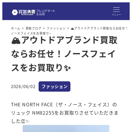
メ
イ
メニュー
ン
ホーム
買取ブログ
ファッション
🏔️アウトドアブランド買取ならお任せ！
コ
ノースフェイスをお買取り✨
🏔️アウトドアブランド買取
ン
テ
ならお任せ！ノースフェイ
ン
ツ
スをお買取り✨
へ
移
カテゴリー
2026/06/02
ファッション
動
投稿日
THE NORTH FACE（ザ・ノース・フェイス）の
リュック NM82255をお買取りさせていただきま
した👏✨