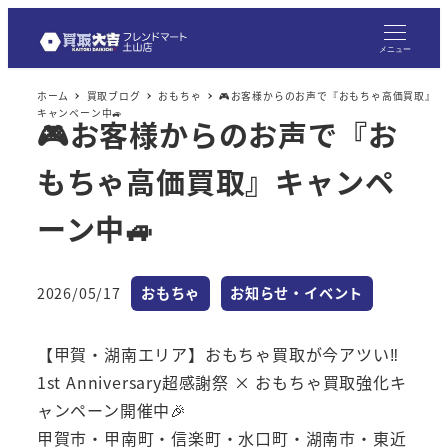
メ
イ
メニュー
ン
ホーム
買取ブログ
おもちゃ
🎮お客様からのお声で『おもちゃ高価買取』
コ
キャンペーン中🚙
🎮お客様からのお声で『お
ン
テ
もちゃ高価買取』キャンペ
ン
ツ
ーン中🚙
へ
移
カテゴリー
カテゴリー
2026/05/17
おもちゃ
お知らせ・イベント
動
投稿日
【甲賀・湖南エリア】おもちゃ買取が今アツい‼
1st Anniversary超感謝祭 × おもちゃ買取強化キ
ャンペーン開催中🎉
甲賀市・甲南町・信楽町・水口町・湖南市・東近