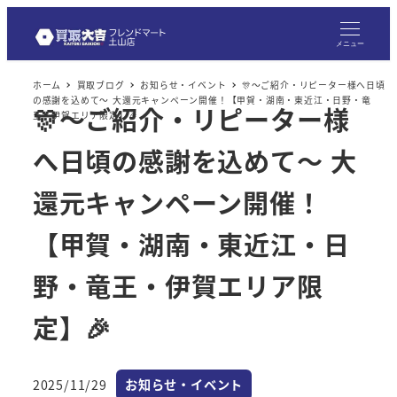
メ
イ
メニュー
ン
ホーム
買取ブログ
お知らせ・イベント
🎊～ご紹介・リピーター様へ日頃
コ
の感謝を込めて～ 大還元キャンペーン開催！【甲賀・湖南・東近江・日野・竜
🎊～ご紹介・リピーター様
ン
王・伊賀エリア限定】🎉
テ
へ日頃の感謝を込めて～ 大
ン
ツ
還元キャンペーン開催！
へ
【甲賀・湖南・東近江・日
移
動
野・竜王・伊賀エリア限
定】🎉
カテゴリー
2025/11/29
お知らせ・イベント
投稿日