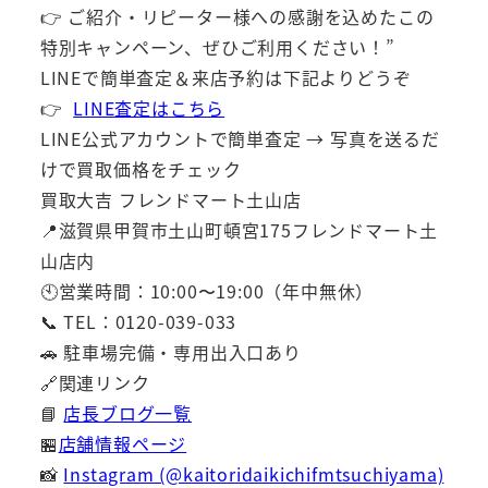
👉 ご紹介・リピーター様への感謝を込めたこの
特別キャンペーン、ぜひご利用ください！”
LINEで簡単査定＆来店予約は下記よりどうぞ
👉
LINE査定はこちら
LINE公式アカウントで簡単査定 → 写真を送るだ
けで買取価格をチェック
買取大吉 フレンドマート土山店
📍滋賀県甲賀市土山町頓宮175フレンドマート土
山店内
🕙営業時間：10:00〜19:00（年中無休）
📞 TEL：0120-039-033
🚗 駐車場完備・専用出入口あり
🔗関連リンク
📘
店長ブログ一覧
🏪
店舗情報ページ
📸
Instagram (@kaitoridaikichifmtsuchiyama)