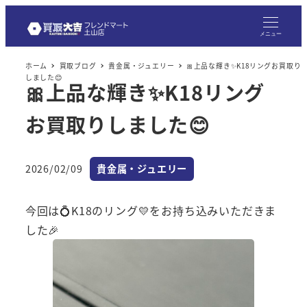
メ
イ
メニュー
ン
ホーム
買取ブログ
貴金属・ジュエリー
🎀上品な輝き✨K18リングお買取り
コ
しました😊
🎀上品な輝き✨K18リング
ン
テ
お買取りしました😊
ン
ツ
へ
カテゴリー
2026/02/09
貴金属・ジュエリー
投稿日
移
動
今回は💍K18のリング💛をお持ち込みいただきま
した🎉