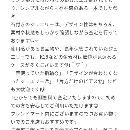
り、シンプルながらも存在感のある一本でした😊
🌸
石付きのジュエリーは、デザイン性はもちろん、
素材や状態もしっかり確認しながら査定を行って
おります🔍✨
使用感があるお品物や、長年保管されていたジュ
エリーでも、K18などの金素材は価値が見込める
ケースが多くございます💛(＾▽＾)
「昔使っていた指輪💍」「デザインが合わなくな
ったジュエリー🤔」「片方だけのピアス👂」など
も大歓迎です🙌
1点からでも🆓無料で査定いたしますので、初め
ての方も安心してご利用いただけます😊
フレンドマート内にございますので🛒お買い物つ
いでのご来店もおすすめです✨
ご自宅に眠っている貴金属やアクセサリーがござ