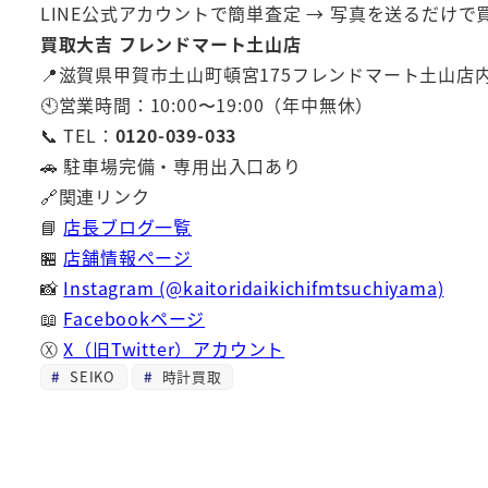
LINE公式アカウントで簡単査定 → 写真を送るだけ
買取大吉 フレンドマート土山店
📍滋賀県甲賀市土山町頓宮175フレンドマート土山店
🕙営業時間：10:00〜19:00（年中無休）
📞 TEL：
0120-039-033
🚗 駐車場完備・専用出入口あり
🔗関連リンク
📘
店長ブログ一覧
🏪
店舗情報ページ
📸
Instagram (@kaitoridaikichifmtsuchiyama)
📖
Facebookページ
Ⓧ
X（旧Twitter）アカウント
SEIKO
時計買取