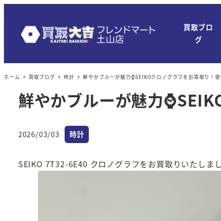
メ
イ
買取ブロ
ン
グ
コ
ン
ホーム
買取ブログ
時計
鮮やかブルーが魅力⌚SEIKOクロノグラフをお買取り！
テ
ン
鮮やかブルーが魅力⌚SEI
ツ
へ
カテゴリー
移
2026/03/03
時計
投稿日
動
SEIKO 7T32-6E40 クロノグラフをお買取りいたしま