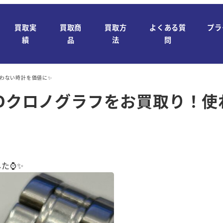
買取実
買取商
買取方
よくある質
プラ
績
品
法
問
使わない時計を価値に✨
KOクロノグラフをお買取り！
した⌚✨