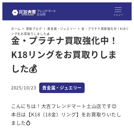
メ
イ
メニュー
ン
ホーム
買取ブログ
貴金属・ジュエリー
金・プラチナ買取強化中！K18リ
コ
ングをお買取りしました💰
金・プラチナ買取強化中！
ン
テ
K18リングをお買取りしま
ン
ツ
した💰
へ
移
カテゴリー
2025/10/23
貴金属・ジュエリー
動
投稿日
こんにちは！大吉フレンドマート土山店です😊
本日は【K18（18金）リング】をお買取りいたし
ました💍