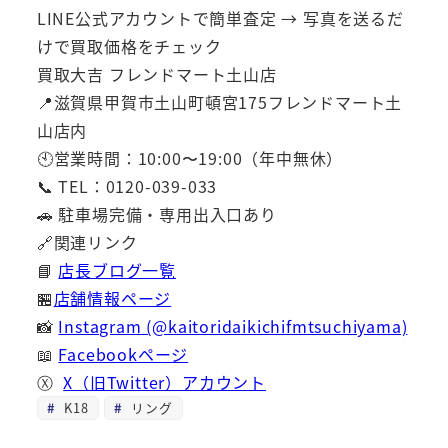
LINE公式アカウントで簡単査定 → 写真を送るだ
けで買取価格をチェック
買取大吉 フレンドマート土山店
📍滋賀県甲賀市土山町頓宮175フレンドマート土
山店内
🕙営業時間：10:00〜19:00（年中無休）
📞 TEL：0120-039-033
🚗 駐車場完備・専用出入口あり
🔗関連リンク
📘
店長ブログ一覧
🏪
店舗情報ページ
📸
Instagram (@kaitoridaikichifmtsuchiyama)
📖
Facebookページ
Ⓧ
X（旧Twitter）アカウント
K18
リング