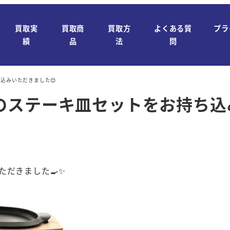
買取実
買取商
買取方
よくある質
プラ
績
品
法
問
込みいただきました😊
のステーキ皿セットをお持ち込
ただきました🍳✨