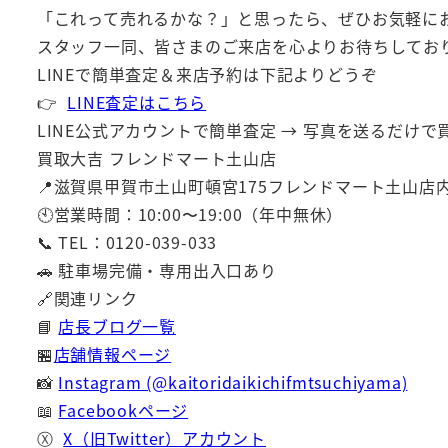
「これって売れるかな？」と思ったら、ぜひお気軽に
スタッフ一同、皆さまのご来店を心よりお待ちしており
LINEで簡単査定＆来店予約は下記よりどうぞ
👉
LINE査定はこちら
LINE公式アカウントで簡単査定 → 写真を送るだけ
買取大吉 フレンドマート土山店
📍滋賀県甲賀市土山町頓宮175フレンドマート土山店
🕙営業時間：10:00〜19:00（年中無休）
📞 TEL：0120-039-033
🚗 駐車場完備・専用出入口あり
🔗関連リンク
📘
店長ブログ一覧
🏪
店舗情報ページ
📸
Instagram (@kaitoridaikichifmtsuchiyama)
📖
Facebookページ
Ⓧ
X（旧Twitter）アカウント