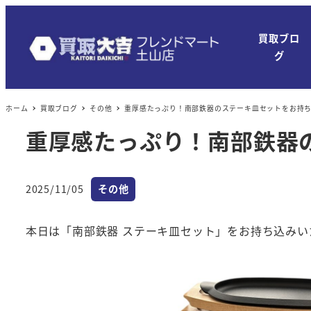
メ
イ
買取ブロ
ン
グ
コ
ン
ホーム
買取ブログ
その他
重厚感たっぷり！南部鉄器のステーキ皿セットをお持ち
テ
ン
重厚感たっぷり！南部鉄器
ツ
へ
カテゴリー
移
2025/11/05
その他
投稿日
動
本日は「南部鉄器 ステーキ皿セット」をお持ち込みい