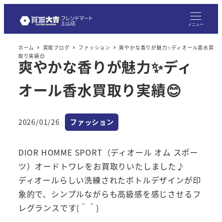
メ
イ
メニュー
ン
ホーム
買取ブログ
ファッション
爽やかな香りが魅力✨ディオール香水買
コ
取り実績😊
爽やかな香りが魅力✨ディ
ン
テ
オール香水買取り実績😊
ン
ツ
へ
カテゴリー
2026/01/26
ファッション
投稿日
移
動
DIOR HOMME SPORT（ディオール オム スポー
ツ）オードトワレをお買取りいたしました♪
ディオールらしい洗練されたボトルデザインが印
象的で、シンプルながらも高級感を感じさせるフ
レグランスです(＾＾)