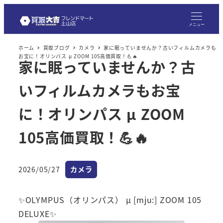
メ
イ
メニュー
ン
ホーム
買取ブログ
カメラ
家に眠っていませんか？古いフィルムカメラも
コ
お宝に！オリンパス μ ZOOM 105高価買取！💪🔥
家に眠っていませんか？古
ン
テ
いフィルムカメラもお宝
ン
ツ
に！オリンパス μ ZOOM
へ
105高価買取！💪🔥
移
動
カテゴリー
2026/05/27
カメラ
投稿日
✨OLYMPUS（オリンパス） μ [mju:] ZOOM 105
DELUXE✨