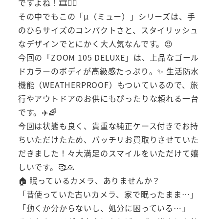
ですよね！🎞️❤️‍🔥
その中でもこの「μ（ミュー）」シリーズは、手
のひらサイズのコンパクトさと、スタイリッシュ
なデザインでとにかく大人気なんです。😍
今回の「ZOOM 105 DELUXE」は、上品なゴール
ドカラーのボディが高級感たっぷり。✨ 生活防水
機能（WEATHERPROOF）もついているので、旅
行やアウトドアのお供にもぴったりな頼れる一台
です。✈️🌈
今回は状態も良く、貴重な純正ケース付きでお持
ちいただけたため、バッチリお買取りさせていた
だきました！々大満足のスマイルをいただけて嬉
しいです。🥰🙏
🏠 眠っているカメラ、ありませんか？
「昔使っていた古いカメラ、家で眠ったまま…」
「動くか分からないし、処分に困っている…」