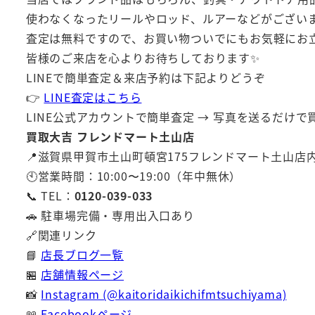
使わなくなったリールやロッド、ルアーなどがござい
査定は無料ですので、お買い物ついでにもお気軽にお立
皆様のご来店を心よりお待ちしております✨
LINEで簡単査定＆来店予約は下記よりどうぞ
👉
LINE査定はこちら
LINE公式アカウントで簡単査定 → 写真を送るだけ
買取大吉 フレンドマート土山店
📍滋賀県甲賀市土山町頓宮175フレンドマート土山店
🕙営業時間：10:00〜19:00（年中無休）
📞 TEL：
0120-039-033
🚗 駐車場完備・専用出入口あり
🔗関連リンク
📘
店長ブログ一覧
🏪
店舗情報ページ
📸
Instagram (@kaitoridaikichifmtsuchiyama)
📖
Facebookページ