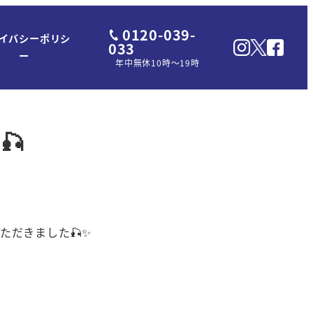
0120-039-
イバシーポリシ
033
ー
年中無休10時～19時
🎣
ただきました🎣✨