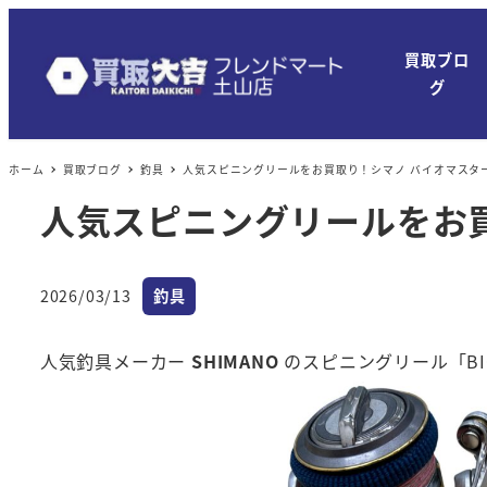
メ
イ
買取ブロ
ン
グ
コ
ン
ホーム
買取ブログ
釣具
人気スピニングリールをお買取り！シマノ バイオマスター
テ
ン
人気スピニングリールをお買
ツ
へ
カテゴリー
移
2026/03/13
釣具
投稿日
動
人気釣具メーカー
SHIMANO
のスピニングリール「BI