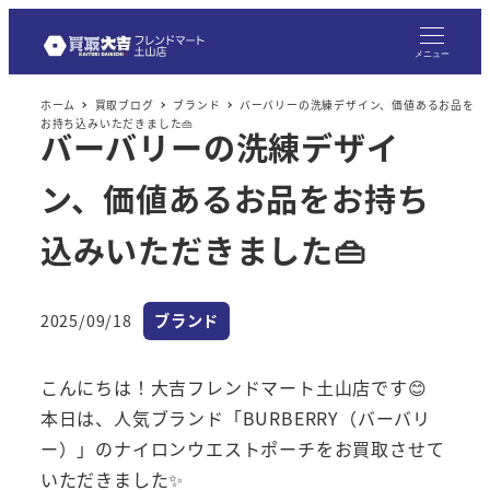
メ
イ
メニュー
ン
ホーム
買取ブログ
ブランド
バーバリーの洗練デザイン、価値あるお品を
コ
お持ち込みいただきました👜
バーバリーの洗練デザイ
ン
テ
ン、価値あるお品をお持ち
ン
ツ
込みいただきました👜
へ
移
カテゴリー
2025/09/18
ブランド
動
投稿日
こんにちは！大吉フレンドマート土山店です😊
本日は、人気ブランド「BURBERRY（バーバリ
ー）」のナイロンウエストポーチをお買取させて
いただきました✨