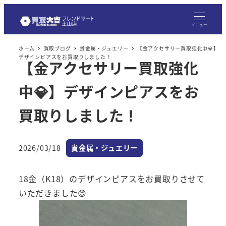
メ
イ
メニュー
ン
ホーム
買取ブログ
貴金属・ジュエリー
【金アクセサリー買取強化中💎】
コ
デザインピアスをお買取りしました！
【金アクセサリー買取強化
ン
テ
中💎】デザインピアスをお
ン
ツ
買取りしました！
へ
移
カテゴリー
2026/03/18
貴金属・ジュエリー
動
投稿日
18金（K18）のデザインピアスをお買取りさせて
いただきました😊