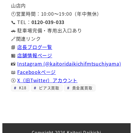
山店内
🕙営業時間：10:00〜19:00（年中無休）
📞 TEL：
0120-039-033
🚗 駐車場完備・専用出入口あり
🔗関連リンク
📘
店長ブログ一覧
🏪
店舗情報ページ
📸
Instagram (@kaitoridaikichifmtsuchiyama)
📖
Facebookページ
Ⓧ
X（旧Twitter）アカウント
K18
ピアス買取
貴金属買取
Copyright 2024 Kaitori Daikichi