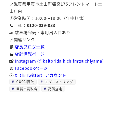
📍滋賀県甲賀市土山町頓宮175フレンドマート土
山店内
🕙営業時間：10:00〜19:00（年中無休）
📞 TEL：
0120-039-033
🚗 駐車場完備・専用出入口あり
🔗関連リンク
📘
店長ブログ一覧
🏪
店舗情報ページ
📸
Instagram (@kaitoridaikichifmtsuchiyama)
📖
Facebookページ
Ⓧ
X（旧Twitter）アカウント
GUCCI買取
モダニストリング
甲賀市買取店
高価査定