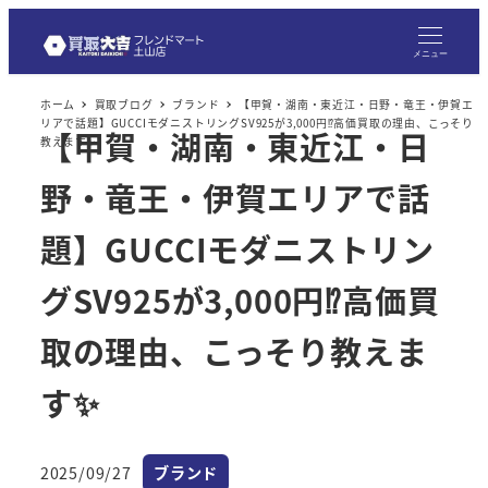
メ
イ
メニュー
ン
ホーム
買取ブログ
ブランド
【甲賀・湖南・東近江・日野・竜王・伊賀エ
コ
リアで話題】GUCCIモダニストリングSV925が3,000円⁉高価買取の理由、こっそり
【甲賀・湖南・東近江・日
ン
教えます✨
テ
野・竜王・伊賀エリアで話
ン
ツ
題】GUCCIモダニストリン
へ
グSV925が3,000円⁉高価買
移
動
取の理由、こっそり教えま
す✨
カテゴリー
2025/09/27
ブランド
投稿日