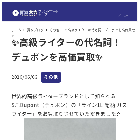
メ
イ
メニュー
ン
ホーム
買取ブログ
その他
✨高級ライターの代名詞！デュポンを高価買取
コ
✨
✨高級ライターの代名詞！
ン
テ
デュポンを高価買取✨
ン
ツ
へ
カテゴリー
2026/06/03
その他
投稿日
移
動
世界的高級ライターブランドとして知られる
S.T.Dupont（デュポン）の「ライン1L 総柄 ガス
ライター」をお買取りさせていただきました🎉