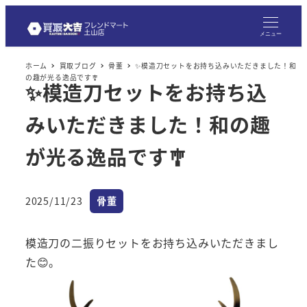
メ
イ
メニュー
ン
ホーム
買取ブログ
骨董
✨模造刀セットをお持ち込みいただきました！和
コ
の趣が光る逸品です🎐
✨模造刀セットをお持ち込
ン
テ
みいただきました！和の趣
ン
ツ
が光る逸品です🎐
へ
移
カテゴリー
2025/11/23
骨董
動
投稿日
模造刀の二振りセットをお持ち込みいただきまし
た😊。