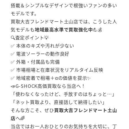
搭載＆シンプルなデザインで根強いファンの多い
モデルです。
買取大吉フレンドマート土山店では、こうした人
気モデルも
地域最高水準で買取強化中
💪💰
🔍査定ポイント💡
✅ 本体のキズや汚れが少ない
✅ 電波ソーラーの動作良好
✅ 外箱・付属品も完備
✅ 市場相場と在庫状況をリアルタイム反映
✅ 地域密着で相場＋αの価値を提示✨
📣G-SHOCK高価買取なら当店へ！
「使わなくなったけど、手放すのはちょっと…」
「ネット買取より、直接話して納得したい」
そんな方こそ、ぜひ
買取大吉フレンドマート土山
店
へ🌈
当店ではお一人おひとりのお気持ちを大切に、丁